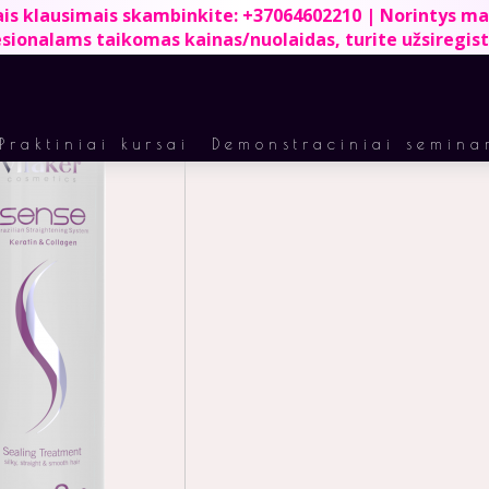
ais klausimais skambinkite:
+37064602210
|
Norintys ma
sionalams taikomas kainas/nuolaidas, turite užsiregist
Praktiniai kursai
Demonstraciniai semina