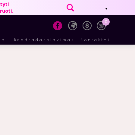
tyti
ruoti.
0
EN
rai
Bendradarbiavimas
Kontaktai
LT